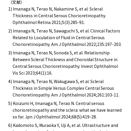
（文献）
1) Imanaga N, Terao N, Nakamine S, et al. Scleral
Thickness in Central Serous Chorioretinopathy.
Ophthalmol Retina 2021;5(3):285-91.
2) Imanaga N, Terao N, Sawaguchi S, et al. Clinical Factors
Related to Loculation of Fluid in Central Serous
Chorioretinopathy. Am J Ophthalmol 2022;235:197-203.
3) Imanaga N, Terao N, Sonoda S, et al. Relationship
Between Scleral Thickness and Choroidal Structure in
Central Serous Chorioretinopathy. Invest Ophthalmol
Vis Sci 2023;64(1):16.
4) Imanaga N, Terao N, Wakugawa S, et al. Scleral
Thickness in Simple Versus Complex Central Serous
Chorioretinopathy. Am J Ophthalmol 2024;261:103-11.
5) Koizumi H, Imanaga N, Terao N. Central serous
chorioretinopathy and the sclera: what we have learned
so far. Jpn J Ophthalmol 2024;68(5):419-28.
6) Kadomoto S, Muraoka Y, Uji A, et al. Ultrastructure and