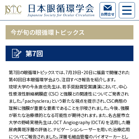
お問合せ
今が旬の眼循環トピックス
第7回
第7回の眼循環トピックスでは、7月19日・20日に福島で開催された
第40回日本眼循環学会より、注目すべき報告を紹介します。
琉球大学の今永直也先生は、若手奨励賞受賞講演において、中心
性漿液性脈絡網膜症（CSC）と強膜との関連性についてご発表され
ました。「pachysclera」という新たな視点を提示され、CSC病態の
理解に強膜が重要な要素であることを示唆されました。今後、強膜
が新たな治療標的となる可能性が期待されます。また、名古屋市立
大学の野崎実穂先生は、OCT Angiography（OCTA）を活用した糖
尿病黄斑浮腫の評価と、ナビゲーションレーザーを用いた治療応用
についてご報告されました。深層毛細血管瘤のバイオマーカーとし