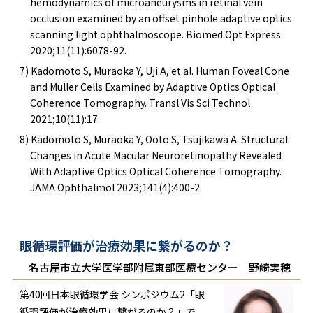
hemodynamics of microaneurysms in retinal vein
occlusion examined by an offset pinhole adaptive optics
scanning light ophthalmoscope. Biomed Opt Express
2020;11(11):6078-92.
7) Kadomoto S, Muraoka Y, Uji A, et al. Human Foveal Cone
and Muller Cells Examined by Adaptive Optics Optical
Coherence Tomography. Transl Vis Sci Technol
2021;10(11):17.
8) Kadomoto S, Muraoka Y, Ooto S, Tsujikawa A. Structural
Changes in Acute Macular Neuroretinopathy Revealed
With Adaptive Optics Optical Coherence Tomography.
JAMA Ophthalmol 2023;141(4):400-2.
眼循環評価が治療効果に繋がるのか？
名古屋市立大学医学部附属東部医療センター 野崎実穂
第40回日本眼循環学会 シンポジウム2「眼
循環評価が治療効果に繋がるのか？」で、