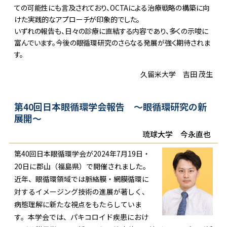
ての可能性にも言及されており、OCTAによる治療戦略の構築に向
けた実践的なアプローチが印象的でした。
いずれの報告も、日々の診療に直結する内容であり、多くの示唆に
富んでいます。今後の眼循環研究のさらなる発展が強く期待されま
す。
久留米大学 吉田 茂生
第40回日本眼循環学会報告 ～眼循環研究の新
展開～
琉球大学 今永直也
第40回日本眼循環学会が2024年7月19日・
20日に郡山（福島県）で開催されました。
近年、眼循環領域では脈絡膜・網膜循環に
対するイメージング技術の進展が著しく、
病態理解に新たな視点をもたらしていま
す。本学会では、パキコロイド疾患におけ