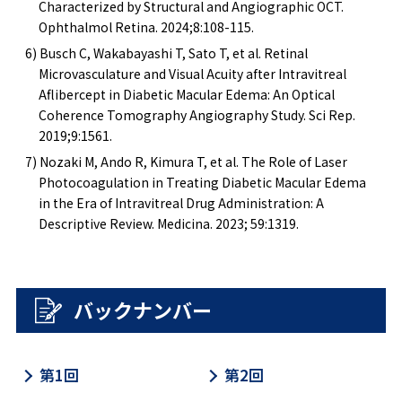
Characterized by Structural and Angiographic OCT.
Ophthalmol Retina. 2024;8:108-115.
6) Busch C, Wakabayashi T, Sato T, et al. Retinal
Microvasculature and Visual Acuity after Intravitreal
Aflibercept in Diabetic Macular Edema: An Optical
Coherence Tomography Angiography Study. Sci Rep.
2019;9:1561.
7) Nozaki M, Ando R, Kimura T, et al. The Role of Laser
Photocoagulation in Treating Diabetic Macular Edema
in the Era of Intravitreal Drug Administration: A
Descriptive Review. Medicina. 2023; 59:1319.
バックナンバー
第1回
第2回