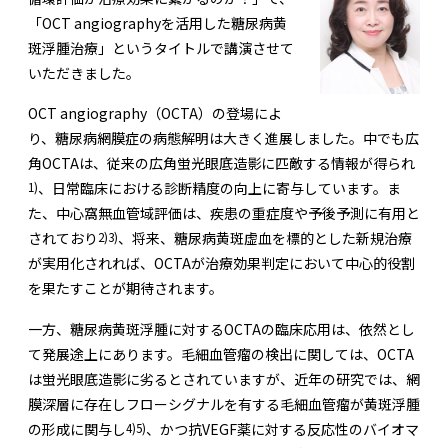
「OCT angiographyを活用した糖尿病黄
斑浮腫治療」というタイトルで講演させて
いただきました。
OCT angiography（OCTA）の登場によ
り、糖尿病網膜症の病態解明は大きく進展しました。中でも広
角OCTAは、従来の広角蛍光眼底造影に匹敵する情報が得られ
1)
、日常臨床における診断精度の向上に寄与しています。ま
た、中心窩無血管域評価は、疾患の重症度や予後予測に有用と
2)
3)
されており
、将来、糖尿病黄斑虚血を標的とした新規治療
が実用化されれば、OCTAが治療効果判定において中心的役割
を果たすことが期待されます。
一方、糖尿病黄斑浮腫に対するOCTAの臨床応用は、依然とし
て発展途上にあります。毛細血管瘤の検出に関しては、OCTA
は蛍光眼底造影に劣るとされていますが、近年の研究では、網
膜深層に存在しフローシグナルを有する毛細血管瘤が黄斑浮腫
4)
5)
の形成に関与し
、かつ抗VEGF薬に対する反応性のバイオマ