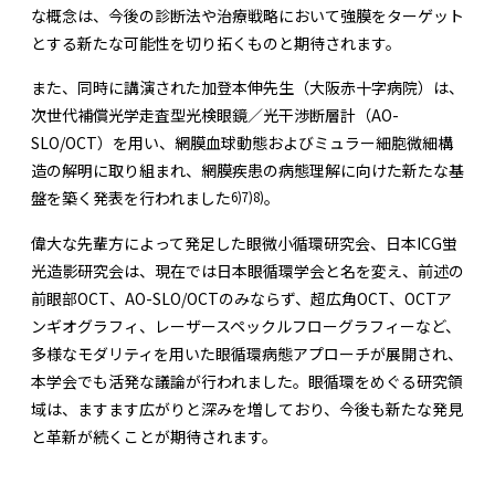
な概念は、今後の診断法や治療戦略において強膜をターゲット
とする新たな可能性を切り拓くものと期待されます。
また、同時に講演された加登本伸先生（大阪赤十字病院）は、
次世代補償光学走査型光検眼鏡／光干渉断層計（AO-
SLO/OCT）を用い、網膜血球動態およびミュラー細胞微細構
造の解明に取り組まれ、網膜疾患の病態理解に向けた新たな基
6)
7)
8)
盤を築く発表を行われました
。
偉大な先輩方によって発足した眼微小循環研究会、日本ICG蛍
光造影研究会は、現在では日本眼循環学会と名を変え、前述の
前眼部OCT、AO-SLO/OCTのみならず、超広角OCT、OCTア
ンギオグラフィ、レーザースペックルフローグラフィーなど、
多様なモダリティを用いた眼循環病態アプローチが展開され、
本学会でも活発な議論が行われました。眼循環をめぐる研究領
域は、ますます広がりと深みを増しており、今後も新たな発見
と革新が続くことが期待されます。