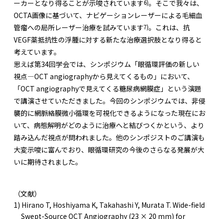
6)
ーカーとなり得ることが示唆されています
。そこで我々は、
OCTA画像に基づいて、ナビゲーションレーザーによる毛細血
7)
管瘤への局所レーザー治療を試みています
。これは、抗
VEGF薬抵抗性の浮腫に対する新たな治療選択肢となり得ると
考えています。
思えば第34回学会では、シンポジウム「眼循環評価の新しい
視点―OCT angiographyから見えてくるもの」において、
「OCT angiographyで見えてくる糖尿病網膜症」という演題
で講演させていただきました。今回のシンポジウムでは、非侵
襲的に網脈絡膜微小循環を可視化できるようになった現在にお
いて、病態解明がどのように治療へと結びつくかという、より
踏み込んだ視点が問われました。他のシンポジストのご講演も
大変示唆に富んでおり、眼循環研究の今後のさらなる発展が大
いに期待されました。
（文献）
1) Hirano T, Hoshiyama K, Takahashi Y, Murata T. Wide-field
Swept-Source OCT Angiography (23 × 20 mm) for