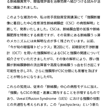
る脈絡膜異常や、眼循環評価を治療効果へ結びつける試みが活
発に議論されました。
このような潮流の中、私は若手奨励賞受賞講演にて「強膜断層
像に着目した中心性漿液性脈絡網膜症（CSC）の病態解明」と
題して、発表いたしました。CSCは、脈絡膜血管の拡張や脈絡
膜肥厚を特徴とする疾患ですが、その背景にある脈絡膜うっ滞
のメカニズムには未解明な点が多く残されています。以前、
「今が旬の眼循環トピックス」第2回にて、前眼部光干渉断層
計（OCT）を用いた強膜解析によるCSCと強膜の関連について
1)
紹介させていただきましたが
、その後の解析により、厚い強
膜が脈絡膜静脈の流出障害や高度な脈絡膜うっ血を引き起こす
2)
3)
可能性を示し
、さらに強膜厚がCSC分類にも影響を及ぼす
4)
5)
ことが明らかになりました
。
これらの知見は、従来の「脈絡膜」中心の病態モデルに加え、
「強膜」もCSCの発症・進展に関与することを示唆するもので
あり、Uveal Effusion Syndrome（UES）における強膜の役割
との共通性も考えられます。この「pachysclera」という新た