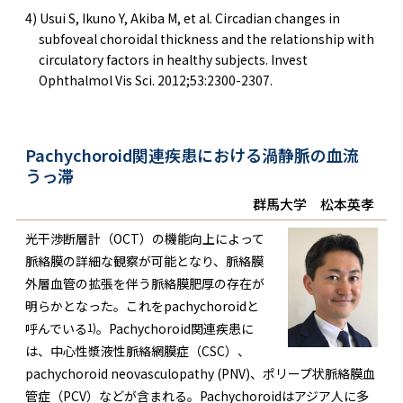
4) Usui S, Ikuno Y, Akiba M, et al. Circadian changes in
subfoveal choroidal thickness and the relationship with
circulatory factors in healthy subjects. Invest
Ophthalmol Vis Sci. 2012;53:2300-2307.
Pachychoroid関連疾患における渦静脈の血流
うっ滞
群馬大学 松本英孝
光干渉断層計（OCT）の機能向上によって
脈絡膜の詳細な観察が可能となり、脈絡膜
外層血管の拡張を伴う脈絡膜肥厚の存在が
明らかとなった。これをpachychoroidと
1)
呼んでいる
。Pachychoroid関連疾患に
は、中心性漿液性脈絡網膜症（CSC）、
pachychoroid neovasculopathy (PNV)、ポリープ状脈絡膜血
管症（PCV）などが含まれる。Pachychoroidはアジア人に多