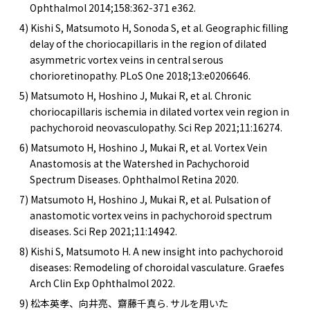
Ophthalmol 2014;158:362-371 e362.
4) Kishi S, Matsumoto H, Sonoda S, et al. Geographic filling
delay of the choriocapillaris in the region of dilated
asymmetric vortex veins in central serous
chorioretinopathy. PLoS One 2018;13:e0206646.
5) Matsumoto H, Hoshino J, Mukai R, et al. Chronic
choriocapillaris ischemia in dilated vortex vein region in
pachychoroid neovasculopathy. Sci Rep 2021;11:16274.
6) Matsumoto H, Hoshino J, Mukai R, et al. Vortex Vein
Anastomosis at the Watershed in Pachychoroid
Spectrum Diseases. Ophthalmol Retina 2020.
7) Matsumoto H, Hoshino J, Mukai R, et al. Pulsation of
anastomotic vortex veins in pachychoroid spectrum
diseases. Sci Rep 2021;11:14942.
8) Kishi S, Matsumoto H. A new insight into pachychoroid
diseases: Remodeling of choroidal vasculature. Graefes
Arch Clin Exp Ophthalmol 2022.
9) 松本英孝、向井亮、齋藤千真ら. サルを用いた