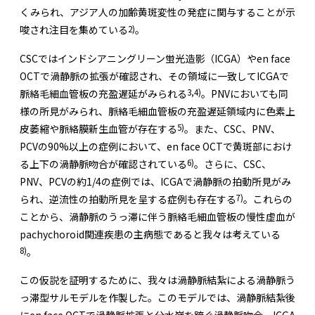
くみられ、アジア人の加齢黄斑変性の発症に関与することが示
2)
唆され注目を集めている
。
CSCではインドシアニングリーン蛍光造影（ICGA）やen face
OCTで渦静脈の拡張が確認され、その領域に一致してICGAで
3,4)
脈絡毛細血管板の充盈遅延がみられる
。PNVにおいても同
様の所見がみられ、脈絡毛細血管板の充盈遅延領域内に色素上
5)
皮萎縮や脈絡膜新生血管が存在する
。また、CSC、PNV、
PCVの90%以上の症例において、en face OCTで黄斑部におけ
6)
る上下の渦静脈吻合が確認されている
。さらに、CSC、
PNV、PCVの約1/4の症例では、ICGAで渦静脈の拍動所見がみ
7)
られ、逆流性の拍動所見を呈する症例も存在する
。これらの
ことから、渦静脈のうっ滞に伴う脈絡毛細血管板の慢性虚血が
pachychoroid関連疾患の主病態であると我々は考えている
8)
。
この仮説を証明するために、我々は渦静脈結紮による渦静脈う
っ滞型サルモデルを作製した。このモデルでは、渦静脈結紮後