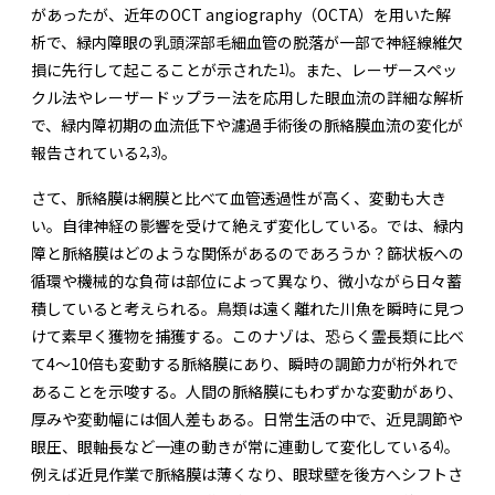
があったが、近年のOCT angiography（OCTA）を用いた解
析で、緑内障眼の乳頭深部毛細血管の脱落が一部で神経線維欠
1)
損に先行して起こることが示された
。また、レーザースペッ
クル法やレーザードップラー法を応用した眼血流の詳細な解析
で、緑内障初期の血流低下や濾過手術後の脈絡膜血流の変化が
2,3)
報告されている
。
さて、脈絡膜は網膜と比べて血管透過性が高く、変動も大き
い。自律神経の影響を受けて絶えず変化している。では、緑内
障と脈絡膜はどのような関係があるのであろうか？篩状板への
循環や機械的な負荷は部位によって異なり、微小ながら日々蓄
積していると考えられる。鳥類は遠く離れた川魚を瞬時に見つ
けて素早く獲物を捕獲する。このナゾは、恐らく霊長類に比べ
て4～10倍も変動する脈絡膜にあり、瞬時の調節力が桁外れで
あることを示唆する。人間の脈絡膜にもわずかな変動があり、
厚みや変動幅には個人差もある。日常生活の中で、近見調節や
4)
眼圧、眼軸長など一連の動きが常に連動して変化している
。
例えば近見作業で脈絡膜は薄くなり、眼球壁を後方へシフトさ