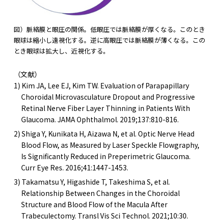
図）脈絡膜と眼圧の関係。低眼圧では脈絡膜が厚くなる。このとき
眼球は縮小し遠視化する。逆に高眼圧では脈絡膜が薄くなる。この
とき眼球は拡大し、近視化する。
（文献）
1) Kim JA, Lee EJ, Kim TW. Evaluation of Parapapillary
Choroidal Microvasculature Dropout and Progressive
Retinal Nerve Fiber Layer Thinning in Patients With
Glaucoma. JAMA Ophthalmol. 2019;137:810-816.
2) Shiga Y, Kunikata H, Aizawa N, et al. Optic Nerve Head
Blood Flow, as Measured by Laser Speckle Flowgraphy,
Is Significantly Reduced in Preperimetric Glaucoma.
Curr Eye Res. 2016;41:1447-1453.
3) Takamatsu Y, Higashide T, Takeshima S, et al.
Relationship Between Changes in the Choroidal
Structure and Blood Flow of the Macula After
Trabeculectomy. Transl Vis Sci Technol. 2021;10:30.