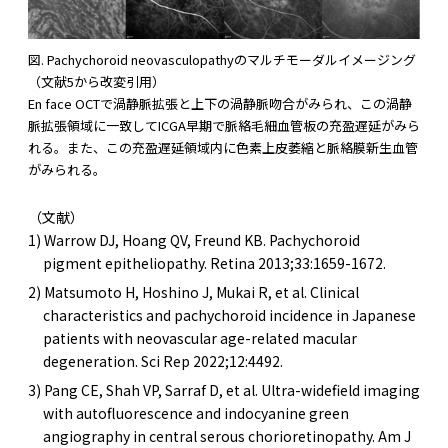
図. Pachychoroid neovasculopathyのマルチモーダルイメージング
（文献5から改変引用）
En face OCTで渦静脈拡張と上下の渦静脈吻合がみられ、この渦静
脈拡張領域に一致してICGA早期で脈絡毛細血管板の充盈遅延がみら
れる。また、この充盈遅延領域内に色素上皮萎縮と脈絡膜新生血管
がみられる。
（文献）
1) Warrow DJ, Hoang QV, Freund KB. Pachychoroid
pigment epitheliopathy. Retina 2013;33:1659-1672.
2) Matsumoto H, Hoshino J, Mukai R, et al. Clinical
characteristics and pachychoroid incidence in Japanese
patients with neovascular age-related macular
degeneration. Sci Rep 2022;12:4492.
3) Pang CE, Shah VP, Sarraf D, et al. Ultra-widefield imaging
with autofluorescence and indocyanine green
angiography in central serous chorioretinopathy. Am J