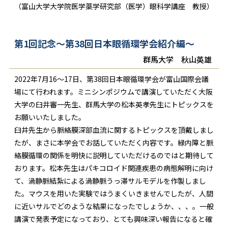
（富山大学大学院医学薬学研究部（医学）眼科学講座 教授）
第1回記念～第38回日本眼循環学会紹介編～
群馬大学 秋山英雄
2022年7月16～17日、第38回日本眼循環学会が富山国際会議
場にて行われます。ミニシンポジウムで講演していただく大阪
大学の臼井審一先生、群馬大学の松本英孝先生にトピックスを
お願いいたしました。
臼井先生から脈絡膜深部血流に関するトピックスを頂戴しまし
たが、まさに本学会でお話していただく内容です。緑内障と脈
絡膜循環の関係を明快に説明していただけるのではと期待して
おります。松本先生はパキコロイド関連疾患の病態解明に向け
て、渦静脈結紮による渦静脈うっ滞サルモデルを作製しまし
た。マウスを用いた実験ではうまくいきませんでしたが、人間
に近いサルでどのような結果になったでしょうか、、、。一般
講演で発表予定になっており、とても興味深い報告になると確