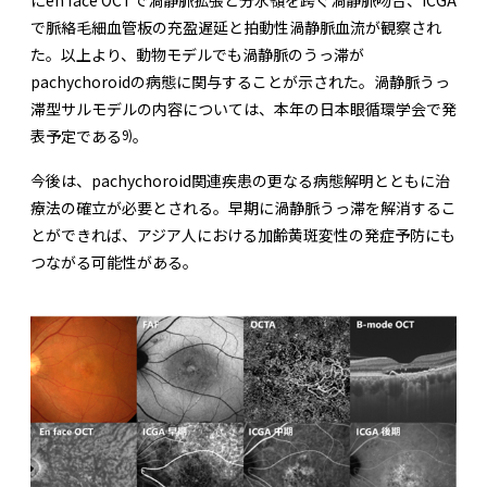
にen face OCTで渦静脈拡張と分水嶺を跨ぐ渦静脈吻合、ICGA
で脈絡毛細血管板の充盈遅延と拍動性渦静脈血流が観察され
た。以上より、動物モデルでも渦静脈のうっ滞が
pachychoroidの病態に関与することが示された。渦静脈うっ
滞型サルモデルの内容については、本年の日本眼循環学会で発
9)
表予定である
。
今後は、pachychoroid関連疾患の更なる病態解明とともに治
療法の確立が必要とされる。早期に渦静脈うっ滞を解消するこ
とができれば、アジア人における加齢黄斑変性の発症予防にも
つながる可能性がある。