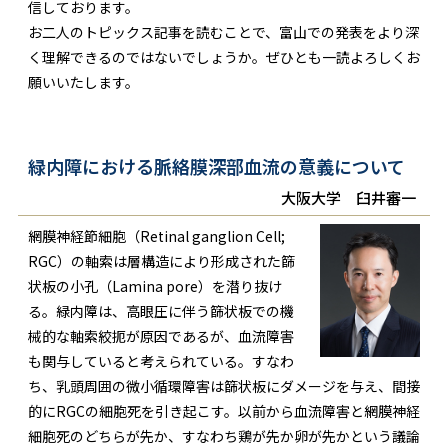
信しております。
お二人のトピックス記事を読むことで、富山での発表をより深
く理解できるのではないでしょうか。ぜひとも一読よろしくお
願いいたします。
緑内障における脈絡膜深部血流の意義について
大阪大学 臼井審一
網膜神経節細胞（Retinal ganglion Cell;
RGC）の軸索は層構造により形成された篩
状板の小孔（Lamina pore）を潜り抜け
る。緑内障は、高眼圧に伴う篩状板での機
械的な軸索絞扼が原因であるが、血流障害
も関与していると考えられている。すなわ
ち、乳頭周囲の微小循環障害は篩状板にダメージを与え、間接
的にRGCの細胞死を引き起こす。以前から血流障害と網膜神経
細胞死のどちらが先か、すなわち鶏が先か卵が先かという議論